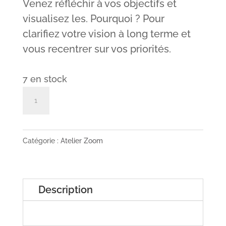
Venez réfléchir à vos objectifs et
visualisez les. Pourquoi ? Pour
clarifiez votre vision à long terme et
vous recentrer sur vos priorités.
7 en stock
quantité
Ajouter au panier
de
Atelier
:
Catégorie :
Atelier Zoom
Vision
board
2025
Description