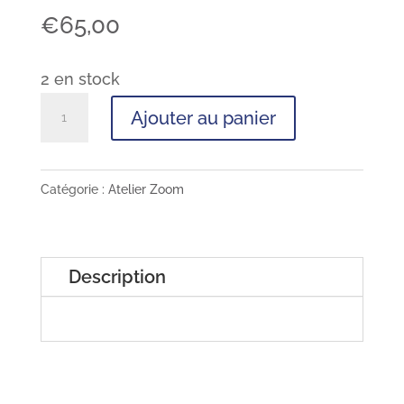
€
65,00
2 en stock
quantité
Ajouter au panier
de
Atelier
:
Catégorie :
Atelier Zoom
gérer
son
agenda
Description
avec
la
numérologie